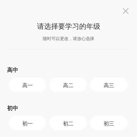
下载简单一百APP
下载
开发者信息：北京简单科技有限公司
版本信息：
v1.8.3
请选择要学习的年级
应用涉及权限：
查看相关权限 >
APP隐私协议：
查看相关协议 >
高一
简单一百精品课（原简单学习网）
随时可以更改，请放心选择
高中
高一
高二
高三
初中
初一
初二
初三
老师好