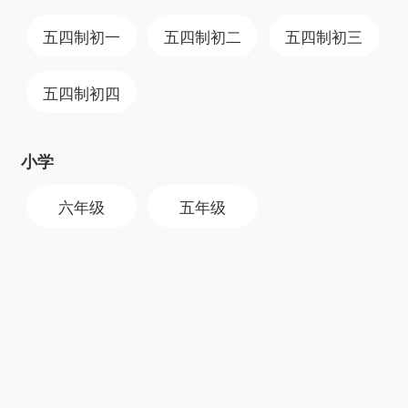
19 年，我们坚持每个视频只请优秀老师录制，平
均教龄 15 年以上。
五四制
初一
五四制
初二
五四制
初三
特级教师
五四制
初四
王大绩，郑克强，丁益祥，孟卫东等具有多年教学经验的特
级教师担任教研组长
小学
六年级
五年级
客服消息
郑克强
孟卫东
王大绩
丁益祥
首页
购买
课程
学习机
登录/注册
化学老师
物理老师
语文老师
数学老师