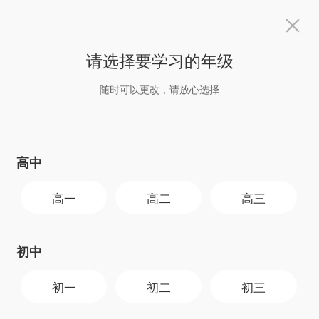
下载简单一百APP
下载
开发者信息：北京简单科技有限公司
版本信息：
v1.8.3
请选择要学习的年级
应用涉及权限：
查看相关权限 >
APP隐私协议：
查看相关协议 >
高一
简单一百精品课（原简单学习网）
随时可以更改，请放心选择
高中
高一
高二
高三
初中
初一
初二
初三
老师好