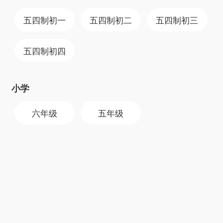
19 年，我们坚持每个视频只请优秀老师录制，平
均教龄 15 年以上。
五四制
初一
五四制
初二
五四制
初三
特级教师
五四制
初四
王大绩，郑克强，丁益祥，孟卫东等具有多年教学经验的特
级教师担任教研组长
小学
六年级
五年级
客服消息
郑克强
孟卫东
王大绩
丁益祥
首页
购买
课程
学习机
登录/注册
化学老师
物理老师
语文老师
数学老师